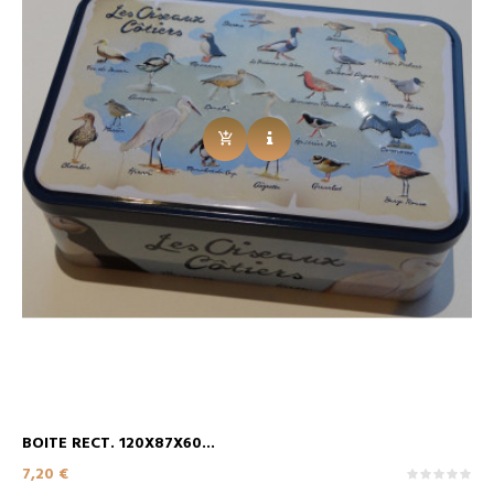
BOITE RECT. 120X87X60...
Prix
7,20 €