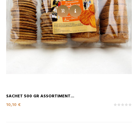
SACHET 500 GR ASSORTIMENT...
Prix
10,10 €