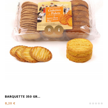
BARQUETTE 350 GR...
Prix
8,20 €