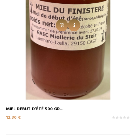
MIEL DEBUT D'ÉTÉ 500 GR...
Prix
12,30 €