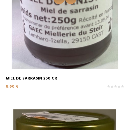
MIEL DE SARRASIN 250 GR
Prix
8,60 €