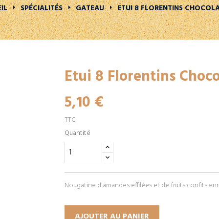
IL
SPÉCIALITÉS
GATEAU
ETUI 8 FLORENTINS CHOCOLA
Etui 8 Florentins Choco
5,10 €
TTC
Quantité
Nougatine d'amandes effilées et de fruits confits enr
AJOUTER AU PANIER